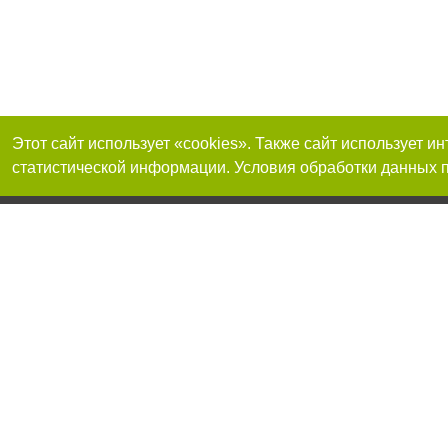
Этот сайт использует «cookies». Также сайт использует 
статистической информации. Условия обработки данных п
Реклама на сайте
Присоединяйтесь 
Работа в нашей компании
Франшиза "CitySites"
О нас
Контакты
+38 (050) 969-29-16
По вопросам рекламы: +38 (050) 969-29-16. E-mail:
Допускается цит
reklama@056.ua
размещения в тек
размещение прямо
абзаца в тексте 
E-mail редакции:
news@056.ua
Материалы с плаш
"Политические но
рекламы.