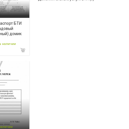
аспорт БТИ
адовый
ный) домик
в наличии
 наличии