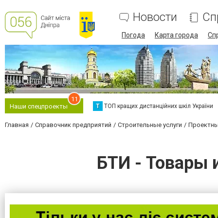
Новости
Сп
Погода
Карта города
Сп
11
Т
ТОП кращих дистанційних шкіл України
Наши спецпроекты
Главная
Справочник предприятий
Строительные услуги
Проектны
БТИ - Товары 