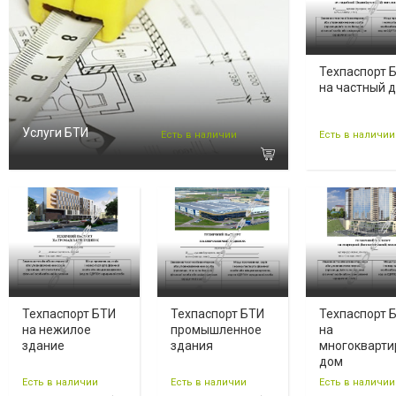
Техпаспорт 
на частный 
Услуги БТИ
Есть в наличии
Есть в наличии
Техпаспорт БТИ
Техпаспорт БТИ
Техпаспорт 
на нежилое
промышленное
на
здание
здания
многокварт
дом
Есть в наличии
Есть в наличии
Есть в наличии