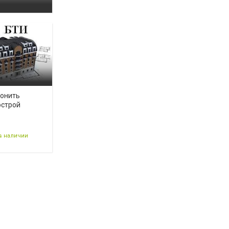
конить
острой
в наличии