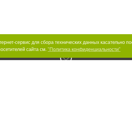
интернет-сервис для сбора технических данных касательно п
осетителей сайта см.
"Политика конфиденциальности"
к нам :
Авторы проекта
ирование материалов без получения предварительного согласия 056.ua при 
сте обязательной ссылки на 056.ua - Сайт города Днепра. Для интернет-изд
й, открытой для поисковых систем гиперссылки на цитируемые статьи не н
или в качестве источника. Нарушение исключительных прав преследуется по 
ками "Новости компаний", "Промо", "Партнерский материал", "Партнерский сп
вости", "Пресс-релиз", "PR", "Официально", "Политическая реклама" публикую