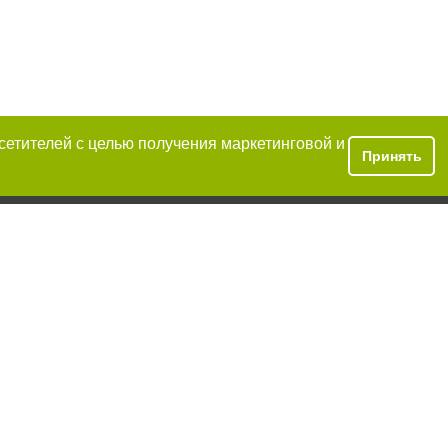
осетителей с целью получения маркетинговой и
Принять
условии
аний обязательно
иже второго
закону.
ецпроект",
тся на правах