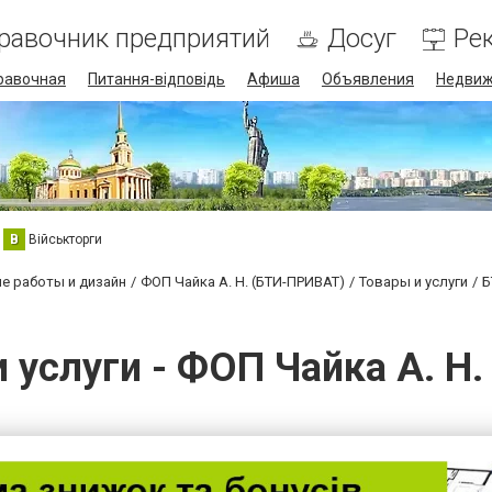
равочник предприятий
Досуг
Ре
равочная
Питання-відповідь
Афиша
Объявления
Недвиж
В
Військторги
е работы и дизайн
ФОП Чайка А. Н. (БТИ-ПРИВАТ)
Товары и услуги
Б
и услуги - ФОП Чайка А. Н